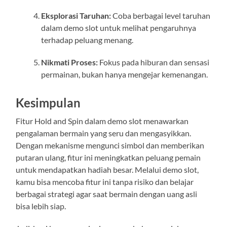
Eksplorasi Taruhan:
Coba berbagai level taruhan
dalam demo slot untuk melihat pengaruhnya
terhadap peluang menang.
Nikmati Proses:
Fokus pada hiburan dan sensasi
permainan, bukan hanya mengejar kemenangan.
Kesimpulan
Fitur Hold and Spin dalam demo slot menawarkan
pengalaman bermain yang seru dan mengasyikkan.
Dengan mekanisme mengunci simbol dan memberikan
putaran ulang, fitur ini meningkatkan peluang pemain
untuk mendapatkan hadiah besar. Melalui demo slot,
kamu bisa mencoba fitur ini tanpa risiko dan belajar
berbagai strategi agar saat bermain dengan uang asli
bisa lebih siap.