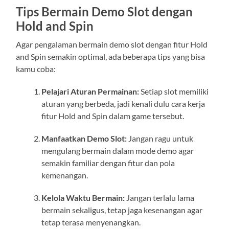
Tips Bermain Demo Slot dengan
Hold and Spin
Agar pengalaman bermain demo slot dengan fitur Hold
and Spin semakin optimal, ada beberapa tips yang bisa
kamu coba:
Pelajari Aturan Permainan:
Setiap slot memiliki
aturan yang berbeda, jadi kenali dulu cara kerja
fitur Hold and Spin dalam game tersebut.
Manfaatkan Demo Slot:
Jangan ragu untuk
mengulang bermain dalam mode demo agar
semakin familiar dengan fitur dan pola
kemenangan.
Kelola Waktu Bermain:
Jangan terlalu lama
bermain sekaligus, tetap jaga kesenangan agar
tetap terasa menyenangkan.