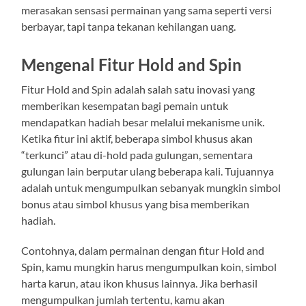
merasakan sensasi permainan yang sama seperti versi
berbayar, tapi tanpa tekanan kehilangan uang.
Mengenal Fitur Hold and Spin
Fitur Hold and Spin adalah salah satu inovasi yang
memberikan kesempatan bagi pemain untuk
mendapatkan hadiah besar melalui mekanisme unik.
Ketika fitur ini aktif, beberapa simbol khusus akan
“terkunci” atau di-hold pada gulungan, sementara
gulungan lain berputar ulang beberapa kali. Tujuannya
adalah untuk mengumpulkan sebanyak mungkin simbol
bonus atau simbol khusus yang bisa memberikan
hadiah.
Contohnya, dalam permainan dengan fitur Hold and
Spin, kamu mungkin harus mengumpulkan koin, simbol
harta karun, atau ikon khusus lainnya. Jika berhasil
mengumpulkan jumlah tertentu, kamu akan