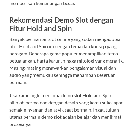
memberikan kemenangan besar.
Rekomendasi Demo Slot dengan
Fitur Hold and Spin
Banyak permainan slot online yang sudah mengadopsi
fitur Hold and Spin ini dengan tema dan konsep yang
beragam. Beberapa game populer menampilkan tema
petualangan, harta karun, hingga mitologi yang menarik.
Masing-masing menawarkan pengalaman visual dan
audio yang memukau sehingga menambah keseruan
bermain.
Jika kamu ingin mencoba demo slot Hold and Spin,
pilihlah permainan dengan desain yang kamu sukai agar
semakin nyaman dan asyik saat bermain. Ingat, tujuan
utama bermain demo slot adalah belajar dan menikmati
prosesnya.