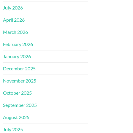
July 2026
April 2026
March 2026
February 2026
January 2026
December 2025
November 2025
October 2025
September 2025
August 2025
July 2025