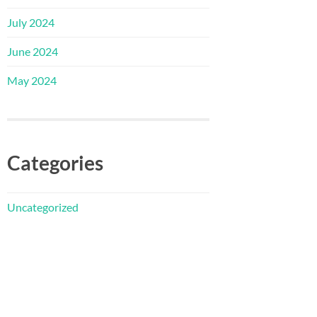
July 2024
June 2024
May 2024
Categories
Uncategorized