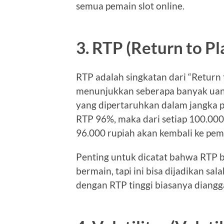
semua pemain slot online.
3. RTP (Return to Pl
RTP adalah singkatan dari “Return t
menunjukkan seberapa banyak uang
yang dipertaruhkan dalam jangka pa
RTP 96%, maka dari setiap 100.000 
96.000 rupiah akan kembali ke pem
Penting untuk dicatat bahwa RTP b
bermain, tapi ini bisa dijadikan sa
dengan RTP tinggi biasanya diangg