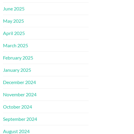
June 2025
May 2025
April 2025
March 2025
February 2025
January 2025
December 2024
November 2024
October 2024
September 2024
August 2024