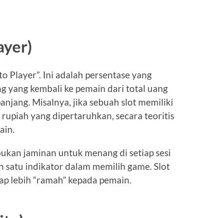
ayer)
o Player”. Ini adalah persentase yang
 yang kembali ke pemain dari total uang
njang. Misalnya, jika sebuah slot memiliki
rupiah yang dipertaruhkan, secara teoritis
ain.
ukan jaminan untuk menang di setiap sesi
lah satu indikator dalam memilih game. Slot
ap lebih “ramah” kepada pemain.