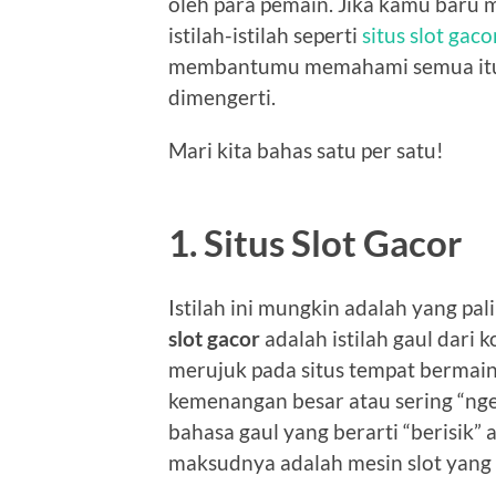
oleh para pemain. Jika kamu baru
istilah-istilah seperti
situs slot gaco
membantumu memahami semua itu 
dimengerti.
Mari kita bahas satu per satu!
1. Situs Slot Gacor
Istilah ini mungkin adalah yang pa
slot gacor
adalah istilah gaul dari 
merujuk pada situs tempat bermai
kemenangan besar atau sering “ngeb
bahasa gaul yang berarti “berisik” 
maksudnya adalah mesin slot yang