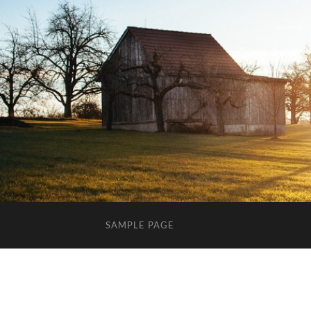
SAMPLE PAGE