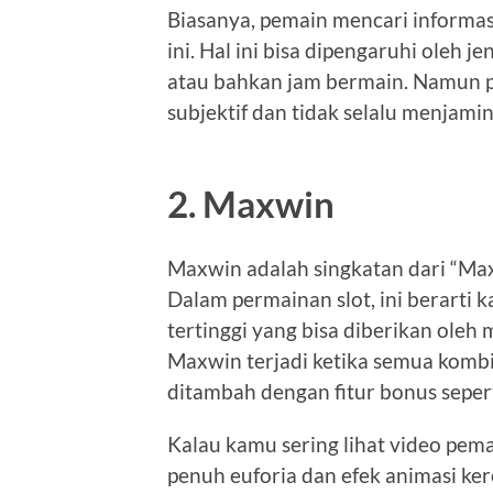
Biasanya, pemain mencari informasi
ini. Hal ini bisa dipengaruhi oleh j
atau bahkan jam bermain. Namun perl
subjektif dan tidak selalu menjam
2. Maxwin
Maxwin adalah singkatan dari “M
Dalam permainan slot, ini berart
tertinggi yang bisa diberikan oleh 
Maxwin terjadi ketika semua kombi
ditambah dengan fitur bonus sepert
Kalau kamu sering lihat video pe
penuh euforia dan efek animasi ker