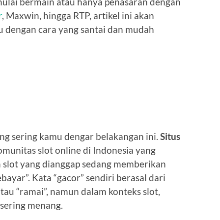
 mulai bermain atau hanya penasaran dengan
r
, Maxwin, hingga RTP, artikel ini akan
dengan cara yang santai dan mudah
ling sering kamu dengar belakangan ini.
Situs
komunitas slot online di Indonesia yang
n slot yang dianggap sedang memberikan
ayar”. Kata “gacor” sendiri berasal dari
atau “ramai”, namun dalam konteks slot,
 sering menang.