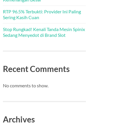
RTP 96.5% Terbukti: Provider Ini Paling
Sering Kasih Cuan
Stop Rungkad! Kenali Tanda Mesin Spinix
Sedang Menyedot di Brand Slot
Recent Comments
No comments to show.
Archives