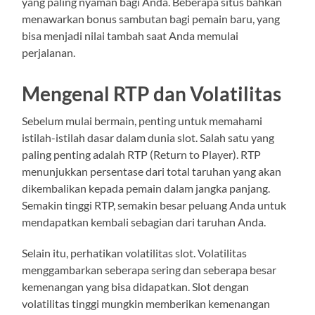
yang paling nyaman bagi Anda. Beberapa situs bahkan
menawarkan bonus sambutan bagi pemain baru, yang
bisa menjadi nilai tambah saat Anda memulai
perjalanan.
Mengenal RTP dan Volatilitas
Sebelum mulai bermain, penting untuk memahami
istilah-istilah dasar dalam dunia slot. Salah satu yang
paling penting adalah RTP (Return to Player). RTP
menunjukkan persentase dari total taruhan yang akan
dikembalikan kepada pemain dalam jangka panjang.
Semakin tinggi RTP, semakin besar peluang Anda untuk
mendapatkan kembali sebagian dari taruhan Anda.
Selain itu, perhatikan volatilitas slot. Volatilitas
menggambarkan seberapa sering dan seberapa besar
kemenangan yang bisa didapatkan. Slot dengan
volatilitas tinggi mungkin memberikan kemenangan