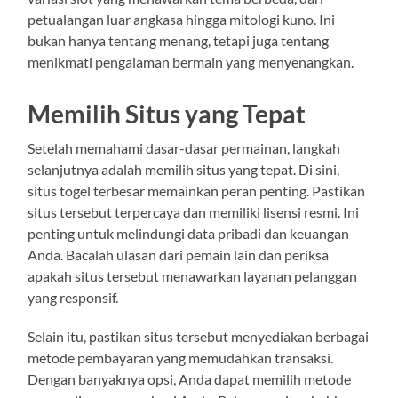
petualangan luar angkasa hingga mitologi kuno. Ini
bukan hanya tentang menang, tetapi juga tentang
menikmati pengalaman bermain yang menyenangkan.
Memilih Situs yang Tepat
Setelah memahami dasar-dasar permainan, langkah
selanjutnya adalah memilih situs yang tepat. Di sini,
situs togel terbesar memainkan peran penting. Pastikan
situs tersebut terpercaya dan memiliki lisensi resmi. Ini
penting untuk melindungi data pribadi dan keuangan
Anda. Bacalah ulasan dari pemain lain dan periksa
apakah situs tersebut menawarkan layanan pelanggan
yang responsif.
Selain itu, pastikan situs tersebut menyediakan berbagai
metode pembayaran yang memudahkan transaksi.
Dengan banyaknya opsi, Anda dapat memilih metode