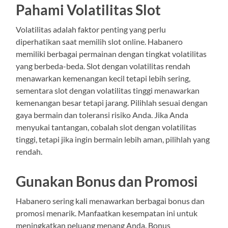
Pahami Volatilitas Slot
Volatilitas adalah faktor penting yang perlu
diperhatikan saat memilih slot online. Habanero
memiliki berbagai permainan dengan tingkat volatilitas
yang berbeda-beda. Slot dengan volatilitas rendah
menawarkan kemenangan kecil tetapi lebih sering,
sementara slot dengan volatilitas tinggi menawarkan
kemenangan besar tetapi jarang. Pilihlah sesuai dengan
gaya bermain dan toleransi risiko Anda. Jika Anda
menyukai tantangan, cobalah slot dengan volatilitas
tinggi, tetapi jika ingin bermain lebih aman, pilihlah yang
rendah.
Gunakan Bonus dan Promosi
Habanero sering kali menawarkan berbagai bonus dan
promosi menarik. Manfaatkan kesempatan ini untuk
meningkatkan peluang menang Anda. Bonus