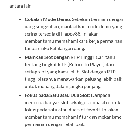
antara lain:
Cobalah Mode Demo
: Sebelum bermain dengan
uang sungguhan, manfaatkan mode demo yang
sering tersedia di Happy88. Ini akan
membantumu memahami cara kerja permainan
tanpa risiko kehilangan uang.
Mainkan Slot dengan RTP Tinggi
: Cari tahu
tentang tingkat RTP (Return to Player) dari
setiap slot yang kamu pilih. Slot dengan RTP
tinggi biasanya menawarkan peluang lebih baik
untuk menang dalam jangka panjang.
Fokus pada Satu atau Dua Slot
: Daripada
mencoba banyak slot sekaligus, cobalah untuk
fokus pada satu atau dua slot favorit. Ini akan
membantumu memahami fitur dan mekanisme
permainan dengan lebih baik.