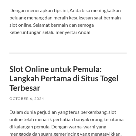
Dengan menerapkan tips ini, Anda bisa meningkatkan
peluang menang dan meraih kesuksesan saat bermain
slot online. Selamat bermain dan semoga
keberuntungan selalu menyertai Anda!
Slot Online untuk Pemula:
Langkah Pertama di Situs Togel
Terbesar
OCTOBER 6, 2024
Dalam dunia perjudian yang terus berkembang, slot
online telah menarik perhatian banyak orang, terutama
di kalangan pemula. Dengan warna-warni yang
menggoda dan suara gemerincing yang mengasyikkan,