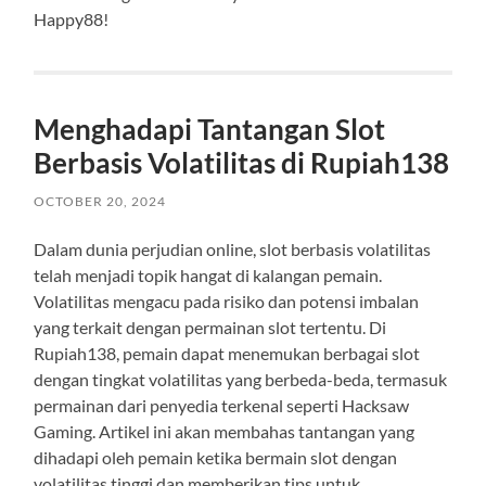
Happy88!
Menghadapi Tantangan Slot
Berbasis Volatilitas di Rupiah138
OCTOBER 20, 2024
Dalam dunia perjudian online, slot berbasis volatilitas
telah menjadi topik hangat di kalangan pemain.
Volatilitas mengacu pada risiko dan potensi imbalan
yang terkait dengan permainan slot tertentu. Di
Rupiah138, pemain dapat menemukan berbagai slot
dengan tingkat volatilitas yang berbeda-beda, termasuk
permainan dari penyedia terkenal seperti Hacksaw
Gaming. Artikel ini akan membahas tantangan yang
dihadapi oleh pemain ketika bermain slot dengan
volatilitas tinggi dan memberikan tips untuk