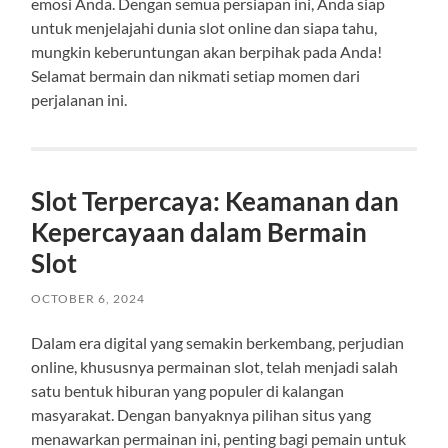
emosi Anda. Dengan semua persiapan ini, Anda siap
untuk menjelajahi dunia slot online dan siapa tahu,
mungkin keberuntungan akan berpihak pada Anda!
Selamat bermain dan nikmati setiap momen dari
perjalanan ini.
Slot Terpercaya: Keamanan dan
Kepercayaan dalam Bermain
Slot
OCTOBER 6, 2024
Dalam era digital yang semakin berkembang, perjudian
online, khususnya permainan slot, telah menjadi salah
satu bentuk hiburan yang populer di kalangan
masyarakat. Dengan banyaknya pilihan situs yang
menawarkan permainan ini, penting bagi pemain untuk