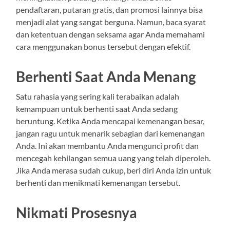
pendaftaran, putaran gratis, dan promosi lainnya bisa
menjadi alat yang sangat berguna. Namun, baca syarat
dan ketentuan dengan seksama agar Anda memahami
cara menggunakan bonus tersebut dengan efektif.
Berhenti Saat Anda Menang
Satu rahasia yang sering kali terabaikan adalah
kemampuan untuk berhenti saat Anda sedang
beruntung. Ketika Anda mencapai kemenangan besar,
jangan ragu untuk menarik sebagian dari kemenangan
Anda. Ini akan membantu Anda mengunci profit dan
mencegah kehilangan semua uang yang telah diperoleh.
Jika Anda merasa sudah cukup, beri diri Anda izin untuk
berhenti dan menikmati kemenangan tersebut.
Nikmati Prosesnya