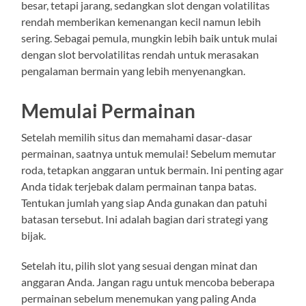
besar, tetapi jarang, sedangkan slot dengan volatilitas
rendah memberikan kemenangan kecil namun lebih
sering. Sebagai pemula, mungkin lebih baik untuk mulai
dengan slot bervolatilitas rendah untuk merasakan
pengalaman bermain yang lebih menyenangkan.
Memulai Permainan
Setelah memilih situs dan memahami dasar-dasar
permainan, saatnya untuk memulai! Sebelum memutar
roda, tetapkan anggaran untuk bermain. Ini penting agar
Anda tidak terjebak dalam permainan tanpa batas.
Tentukan jumlah yang siap Anda gunakan dan patuhi
batasan tersebut. Ini adalah bagian dari strategi yang
bijak.
Setelah itu, pilih slot yang sesuai dengan minat dan
anggaran Anda. Jangan ragu untuk mencoba beberapa
permainan sebelum menemukan yang paling Anda