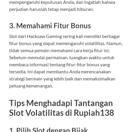
mempengaruhi keputusan Anda, dan ingatlah bahwa
perjudian haruslah tetap menjadi hiburan.
3. Memahami Fitur Bonus
Slot dari Hacksaw Gaming sering kali memiliki berbagai
fitur bonus yang dapat memengaruhi volatilitas. Namun,
tidak semua pemain memahami cara kerja fitur ini.
Sebelum memulai permainan, luangkan waktu untuk
membaca informasi tentang fitur-fitur bonus yang
tersedia. Ini dapat membantu Anda merencanakan
strategi bermain yang lebih baik dan memaksimalkan
peluang kemenangan.
Tips Menghadapi Tantangan
Slot Volatilitas di Rupiah138
1. Pilih Slot dengan Bijak