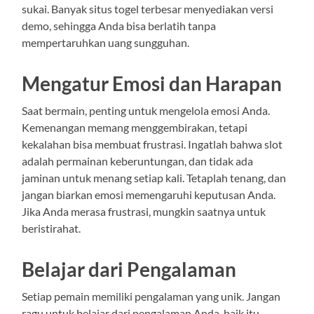
sukai. Banyak situs togel terbesar menyediakan versi
demo, sehingga Anda bisa berlatih tanpa
mempertaruhkan uang sungguhan.
Mengatur Emosi dan Harapan
Saat bermain, penting untuk mengelola emosi Anda.
Kemenangan memang menggembirakan, tetapi
kekalahan bisa membuat frustrasi. Ingatlah bahwa slot
adalah permainan keberuntungan, dan tidak ada
jaminan untuk menang setiap kali. Tetaplah tenang, dan
jangan biarkan emosi memengaruhi keputusan Anda.
Jika Anda merasa frustrasi, mungkin saatnya untuk
beristirahat.
Belajar dari Pengalaman
Setiap pemain memiliki pengalaman yang unik. Jangan
ragu untuk belajar dari pengalaman Anda, baik itu