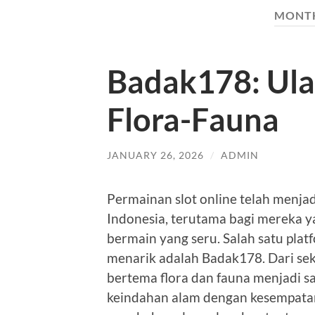
MONT
Badak178: Ula
Flora-Fauna
JANUARY 26, 2026
/
ADMIN
Permainan slot online telah menjad
Indonesia, terutama bagi mereka y
bermain yang seru. Salah satu plat
menarik adalah Badak178. Dari sek
bertema flora dan fauna menjadi s
keindahan alam dengan kesempatan