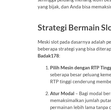
yang bijak, dan Anda bisa memaksim
Strategi Bermain Sl
Meski slot pada dasarnya adalah p
beberapa strategi yang bisa diter
Badak178
:
Pilih Mesin dengan RTP Ting
seberapa besar peluang keme
RTP tinggi cenderung membe
Atur Modal
– Bagi modal ber
memaksimalkan jumlah putara
permainan lebih lama tanpa c