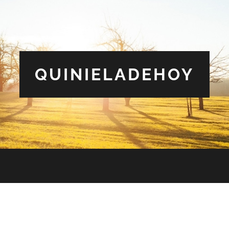
QUINIELADEHOY