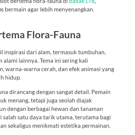
lot bertema flora-fauna di
badak178
,
ips bermain agar lebih menyenangkan.
rtema Flora-Fauna
l inspirasi dari alam, termasuk tumbuhan,
alami lainnya. Tema ini sering kali
, warna-warna cerah, dan efek animasi yang
h hidup.
fauna dirancang dengan sangat detail. Pemain
k menang, tetapi juga seolah diajak
ebun dengan berbagai hewan dan tanaman
di salah satu daya tarik utama, terutama bagi
an sekaligus menikmati estetika permainan.