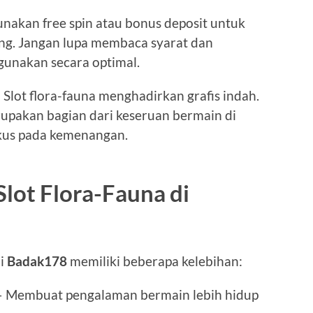
nakan free spin atau bonus deposit untuk
g. Jangan lupa membaca syarat dan
gunakan secara optimal.
 Slot flora-fauna menghadirkan grafis indah.
rupakan bagian dari keseruan bermain di
okus pada kemenangan.
lot Flora-Fauna di
di
Badak178
memiliki beberapa kelebihan:
 Membuat pengalaman bermain lebih hidup