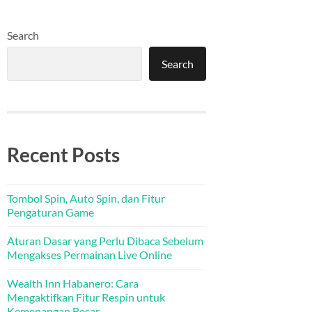
Search
Search
Recent Posts
Tombol Spin, Auto Spin, dan Fitur
Pengaturan Game
Aturan Dasar yang Perlu Dibaca Sebelum
Mengakses Permainan Live Online
Wealth Inn Habanero: Cara
Mengaktifkan Fitur Respin untuk
Kemenangan Besar