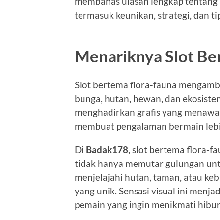
membahas ulasan lengkap tentang s
termasuk keunikan, strategi, dan t
Menariknya Slot Be
Slot bertema flora-fauna mengambi
bunga, hutan, hewan, dan ekosistem 
menghadirkan grafis yang menawan
membuat pengalaman bermain lebi
Di
Badak178
, slot bertema flora-
tidak hanya memutar gulungan untu
menjelajahi hutan, taman, atau k
yang unik. Sensasi visual ini menja
pemain yang ingin menikmati hibur