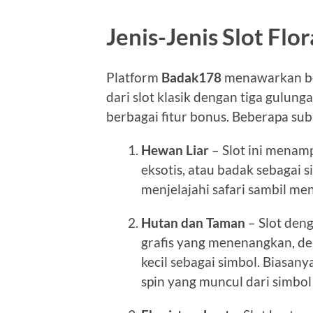
Jenis-Jenis Slot Fl
Platform
Badak178
menawarkan ber
dari slot klasik dengan tiga gulun
berbagai fitur bonus. Beberapa sub
Hewan Liar
– Slot ini menamp
eksotis, atau badak sebagai 
menjelajahi safari sambil 
Hutan dan Taman
– Slot den
grafis yang menenangkan, d
kecil sebagai simbol. Biasany
spin yang muncul dari simbol