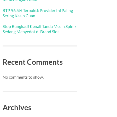
RTP 96.5% Terbukti: Provider Ini Paling
Sering Kasih Cuan
Stop Rungkad! Kenali Tanda Mesin Spinix
Sedang Menyedot di Brand Slot
Recent Comments
No comments to show.
Archives