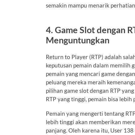
semakin mampu menarik perhatian 
4.
Game Slot dengan R
Menguntungkan
Return to Player (RTP) adalah sal
keputusan pemain dalam memilih g
pemain yang mencari game dengan
peluang mereka meraih kemenanga
pilihan game slot dengan RTP yan
RTP yang tinggi, pemain bisa lebih
Pemain yang mengerti tentang RT
lebih tinggi akan memberikan mer
panjang. Oleh karena itu, User 13