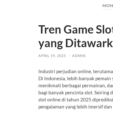
MON
Tren Game Slo
yang Ditawark
APRIL 19, 2025
/
ADMIN
Industri perjudian online, terutam
Di Indonesia, lebih banyak pemain 
menikmati berbagai permainan, dan
bagi banyak pencinta slot. Seirin
slot online di tahun 2025 dipredi
pengalaman yang lebih imersif da