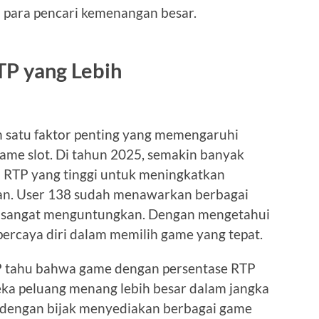
para pencari kemenangan besar.
TP yang Lebih
ah satu faktor penting yang memengaruhi
ame slot. Di tahun 2025, semakin banyak
 RTP yang tinggi untuk meningkatkan
n. User 138 sudah menawarkan berbagai
g sangat menguntungkan. Dengan mengetahui
 percaya diri dalam memilih game yang tepat.
P tahu bahwa game dengan persentase RTP
eka peluang menang lebih besar dalam jangka
8 dengan bijak menyediakan berbagai game