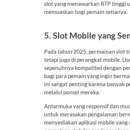
slot yang menawarkan RTP tinggi 
memuaskan bagi pemain setianya.
5. Slot Mobile yang Se
Pada tahun 2025, permainan slot t
tetapi juga di perangkat mobile. 
sepenuhnya kompatibel dengan pe
bagi para pemain yang ingin berma
ini sangat penting karena banyak
melalui ponsel mereka.
Antarmuka yang responsif dan mud
untuk merasakan pengalaman ber
menyediakan aplikasi mobile yan