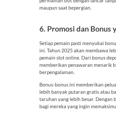
permainan slot dengan lancar tanp
maupun saat bepergian.
6. Promosi dan Bonus
Setiap pemain pasti menyukai bonu
ini. Tahun 2025 akan membawa leb
pemain slot online. Dari bonus dep
memberikan penawaran menarik b
berpengalaman.
Bonus-bonus ini memberikan pelu
lebih banyak putaran gratis atau 
taruhan yang lebih besar. Dengan b
bagi mereka yang ingin memaksim