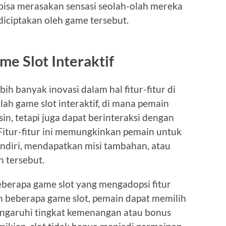
 bisa merasakan sensasi seolah-olah mereka
diciptakan oleh game tersebut.
me Slot Interaktif
 banyak inovasi dalam hal fitur-fitur di
lah game slot interaktif, di mana pemain
n, tetapi juga dapat berinteraksi dengan
itur-fitur ini memungkinkan pemain untuk
ndiri, mendapatkan misi tambahan, atau
 tersebut.
berapa game slot yang mengadopsi fitur
lam beberapa game slot, pemain dapat memilih
ngaruhi tingkat kemenangan atau bonus