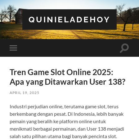
QUINIELADEHOY
Toggle
Toggle
search
mobile
field
menu
Tren Game Slot Online 2025:
Apa yang Ditawarkan User 138?
APRIL 19, 2025
Industri perjudian online, terutama game slot, terus
berkembang dengan pesat. Di Indonesia, lebih banyak
pemain yang beralih ke platform online untuk
menikmati berbagai permainan, dan User 138 menjadi
salah satu pilihan utama bagi banyak pencinta slot.