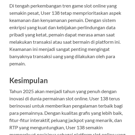
Di tengah perkembangan tren game slot online yang
semakin pesat, User 138 tetap memprioritaskan aspek
keamanan dan kenyamanan pemain. Dengan sistem
enkripsi yang kuat dan kebijakan perlindungan data
pribadi yang ketat, pemain dapat merasa aman saat
melakukan transaksi atau saat bermain di platform ini.
Keamanan ini menjadi sangat penting mengingat
banyaknya transaksi uang yang dilakukan oleh para
pemain.
Kesimpulan
Tahun 2025 akan menjadi tahun yang penuh dengan
inovasi di dunia permainan slot online. User 138 terus
berinovasi untuk memberikan pengalaman terbaik bagi
para pemainnya. Dengan kualitas grafis yang lebih baik,
fitur-fitur interaktif, peluang jackpot yang menarik, dan
RTP yang menguntungkan, User 138 semakin
memperkuat posisinya sebagai platform slot online yang