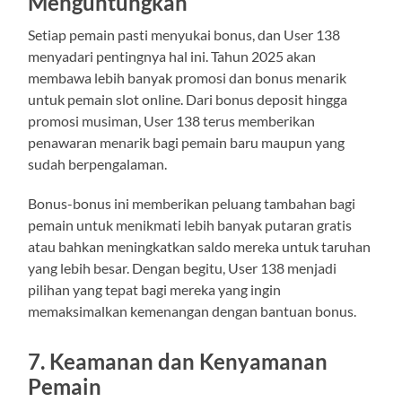
Menguntungkan
Setiap pemain pasti menyukai bonus, dan User 138
menyadari pentingnya hal ini. Tahun 2025 akan
membawa lebih banyak promosi dan bonus menarik
untuk pemain slot online. Dari bonus deposit hingga
promosi musiman, User 138 terus memberikan
penawaran menarik bagi pemain baru maupun yang
sudah berpengalaman.
Bonus-bonus ini memberikan peluang tambahan bagi
pemain untuk menikmati lebih banyak putaran gratis
atau bahkan meningkatkan saldo mereka untuk taruhan
yang lebih besar. Dengan begitu, User 138 menjadi
pilihan yang tepat bagi mereka yang ingin
memaksimalkan kemenangan dengan bantuan bonus.
7.
Keamanan dan Kenyamanan
Pemain