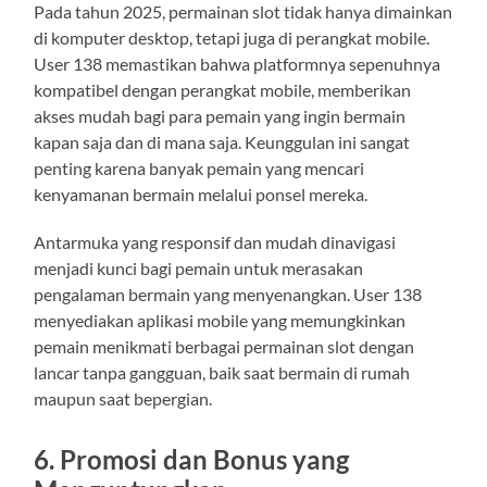
Pada tahun 2025, permainan slot tidak hanya dimainkan
di komputer desktop, tetapi juga di perangkat mobile.
User 138 memastikan bahwa platformnya sepenuhnya
kompatibel dengan perangkat mobile, memberikan
akses mudah bagi para pemain yang ingin bermain
kapan saja dan di mana saja. Keunggulan ini sangat
penting karena banyak pemain yang mencari
kenyamanan bermain melalui ponsel mereka.
Antarmuka yang responsif dan mudah dinavigasi
menjadi kunci bagi pemain untuk merasakan
pengalaman bermain yang menyenangkan. User 138
menyediakan aplikasi mobile yang memungkinkan
pemain menikmati berbagai permainan slot dengan
lancar tanpa gangguan, baik saat bermain di rumah
maupun saat bepergian.
6. Promosi dan Bonus yang