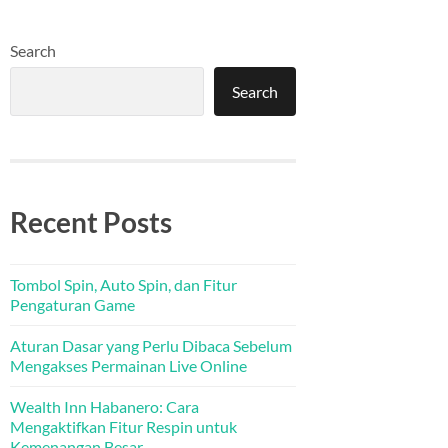
Search
Search
Recent Posts
Tombol Spin, Auto Spin, dan Fitur
Pengaturan Game
Aturan Dasar yang Perlu Dibaca Sebelum
Mengakses Permainan Live Online
Wealth Inn Habanero: Cara
Mengaktifkan Fitur Respin untuk
Kemenangan Besar