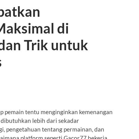
patkan
aksimal di
dan Trik untuk
s
tiap pemain tentu menginginkan kemenangan
dibutuhkan lebih dari sekadar
gi, pengetahuan tentang permainan, dan
aimana platform seperti Gacor77 bekerja.