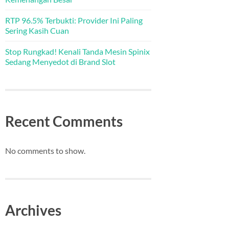
RTP 96.5% Terbukti: Provider Ini Paling
Sering Kasih Cuan
Stop Rungkad! Kenali Tanda Mesin Spinix
Sedang Menyedot di Brand Slot
Recent Comments
No comments to show.
Archives