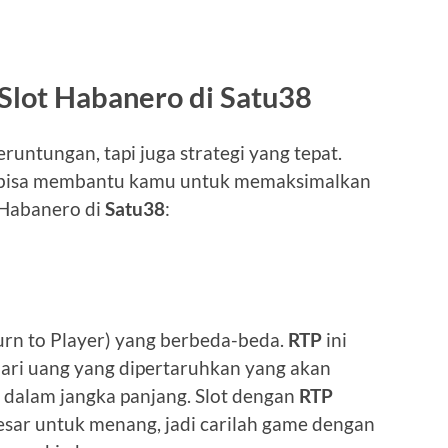
Slot Habanero di Satu38
runtungan, tapi juga strategi yang tepat.
ng bisa membantu kamu untuk memaksimalkan
 Habanero di
Satu38
:
rn to Player) yang berbeda-beda.
RTP
ini
ari uang yang dipertaruhkan yang akan
 dalam jangka panjang. Slot dengan
RTP
esar untuk menang, jadi carilah game dengan