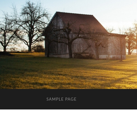
SAMPLE PAGE