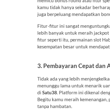
memicu bonus round atau fitur spes
kamu tidak hanya sekadar berharap
juga berpeluang mendapatkan bonu
Fitur-fitur ini sangat menguntun
lebih banyak untuk meraih jackpot
fitur seperti itu, permainan slot H
kesempatan besar untuk mendapat
3. Pembayaran Cepat dan
Tidak ada yang lebih menjengkelka
menunggu lama untuk menarik uang
di
Satu38
. Platform ini dikenal d
Begitu kamu meraih kemenangan, p
tanpa hambatan.