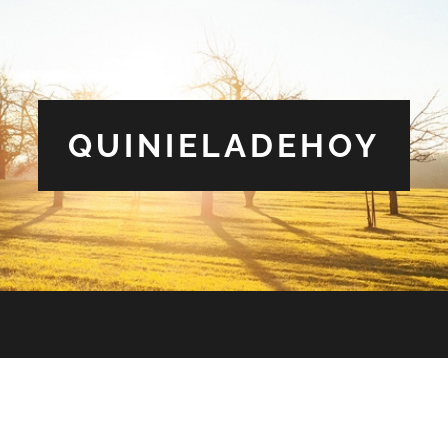
QUINIELADEHOY