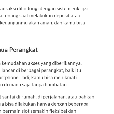
nsaksi dilindungi dengan sistem enkripsi
sa tenang saat melakukan deposit atau
n keuanganmu akan aman, dan kamu bisa
mua Perangkat
 kemudahan akses yang diberikannya.
lancar di berbagai perangkat, baik itu
artphone. Jadi, kamu bisa menikmati
n di mana saja tanpa hambatan.
santai di rumah, di perjalanan, atau bahkan
ua bisa dilakukan hanya dengan beberapa
 bermain slot semakin fleksibel dan