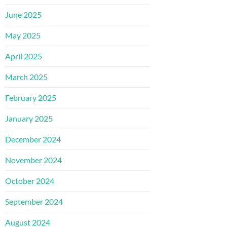
June 2025
May 2025
April 2025
March 2025
February 2025
January 2025
December 2024
November 2024
October 2024
September 2024
August 2024