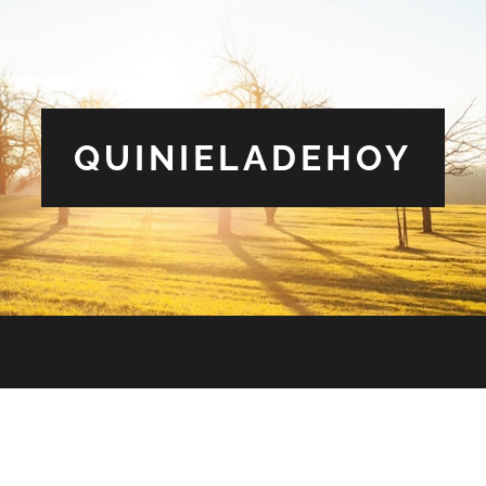
QUINIELADEHOY