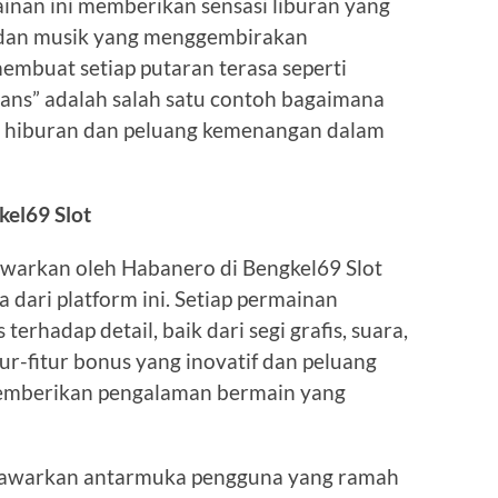
inan ini memberikan sensasi liburan yang
 dan musik yang menggembirakan
embuat setiap putaran terasa seperti
itans” adalah salah satu contoh bagaimana
hiburan dan peluang kemenangan dalam
kel69 Slot
warkan oleh Habanero di Bengkel69 Slot
 dari platform ini. Setiap permainan
erhadap detail, baik dari segi grafis, suara,
-fitur bonus yang inovatif dan peluang
mberikan pengalaman bermain yang
menawarkan antarmuka pengguna yang ramah