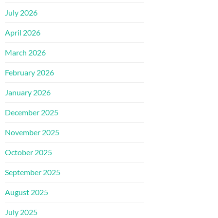
July 2026
April 2026
March 2026
February 2026
January 2026
December 2025
November 2025
October 2025
September 2025
August 2025
July 2025