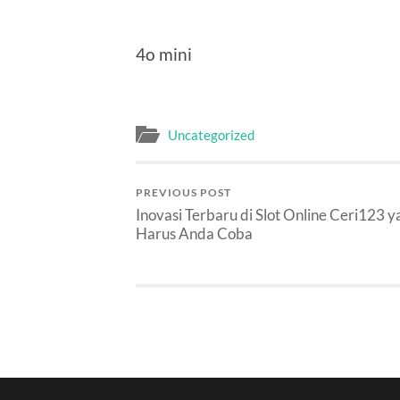
4o mini
Uncategorized
PREVIOUS POST
Inovasi Terbaru di Slot Online Ceri123 y
Harus Anda Coba