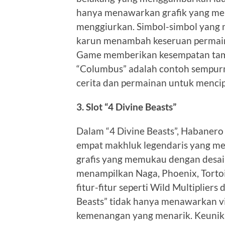
hanya menawarkan grafik yang mem
menggiurkan. Simbol-simbol yang 
karun menambah keseruan permaina
Game memberikan kesempatan tam
“Columbus” adalah contoh sempu
cerita dan permainan untuk menci
3. Slot “4 Divine Beasts”
Dalam “4 Divine Beasts”, Habaner
empat makhluk legendaris yang me
grafis yang memukau dengan desain 
menampilkan Naga, Phoenix, Tortoi
fitur-fitur seperti Wild Multiplie
Beasts” tidak hanya menawarkan vi
kemenangan yang menarik. Keunika