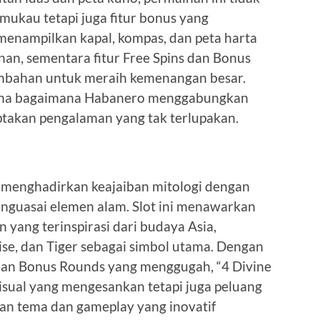
ukau tetapi juga fitur bonus yang
menampilkan kapal, kompas, dan peta harta
n, sementara fitur Free Spins dan Bonus
bahan untuk meraih kemenangan besar.
rna bagaimana Habanero menggabungkan
ptakan pengalaman yang tak terlupakan.
o menghadirkan keajaiban mitologi dengan
nguasai elemen alam. Slot ini menawarkan
yang terinspirasi dari budaya Asia,
se, dan Tiger sebagai simbol utama. Dengan
rs dan Bonus Rounds yang menggugah, “4 Divine
sual yang mengesankan tetapi juga peluang
n tema dan gameplay yang inovatif