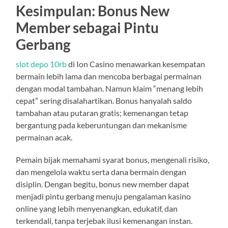
Kesimpulan: Bonus New
Member sebagai Pintu
Gerbang
slot depo 10rb
di Ion Casino menawarkan kesempatan
bermain lebih lama dan mencoba berbagai permainan
dengan modal tambahan. Namun klaim “menang lebih
cepat” sering disalahartikan. Bonus hanyalah saldo
tambahan atau putaran gratis; kemenangan tetap
bergantung pada keberuntungan dan mekanisme
permainan acak.
Pemain bijak memahami syarat bonus, mengenali risiko,
dan mengelola waktu serta dana bermain dengan
disiplin. Dengan begitu, bonus new member dapat
menjadi pintu gerbang menuju pengalaman kasino
online yang lebih menyenangkan, edukatif, dan
terkendali, tanpa terjebak ilusi kemenangan instan.