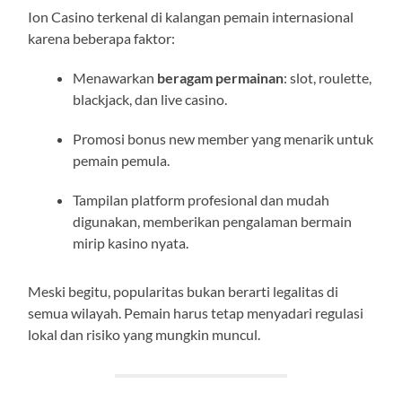
Ion Casino terkenal di kalangan pemain internasional
karena beberapa faktor:
Menawarkan
beragam permainan
: slot, roulette,
blackjack, dan live casino.
Promosi bonus new member yang menarik untuk
pemain pemula.
Tampilan platform profesional dan mudah
digunakan, memberikan pengalaman bermain
mirip kasino nyata.
Meski begitu, popularitas bukan berarti legalitas di
semua wilayah. Pemain harus tetap menyadari regulasi
lokal dan risiko yang mungkin muncul.