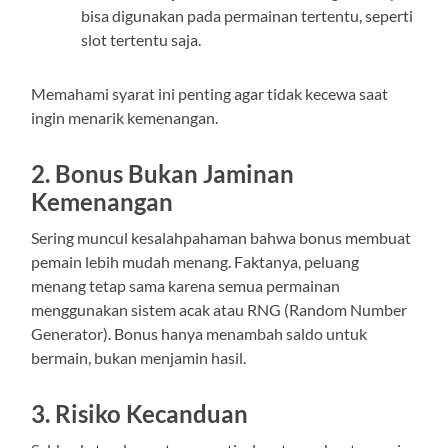
bisa digunakan pada permainan tertentu, seperti
slot tertentu saja.
Memahami syarat ini penting agar tidak kecewa saat
ingin menarik kemenangan.
2. Bonus Bukan Jaminan
Kemenangan
Sering muncul kesalahpahaman bahwa bonus membuat
pemain lebih mudah menang. Faktanya, peluang
menang tetap sama karena semua permainan
menggunakan sistem acak atau RNG (Random Number
Generator). Bonus hanya menambah saldo untuk
bermain, bukan menjamin hasil.
3. Risiko Kecanduan