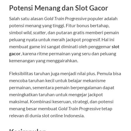
Potensi Menang dan Slot Gacor
Salah satu alasan
Gold Train Progressive
populer adalah
potensi menang yang tinggi. Fitur bonus bertahap,
simbol
wild
,
scatter
, dan putaran gratis memberi pemain
peluang nyata untuk meraih jackpot progresif. Hal ini
membuat game ini sangat diminati oleh penggemar
slot
gacor
, karena ritme permainan yang seru dan peluang
kemenangan yang menggairahkan.
Fleksibilitas taruhan juga menjadi nilai plus. Pemula bisa
mencoba taruhan kecil untuk belajar mekanisme
permainan, sementara pemain berpengalaman dapat
meningkatkan taruhan untuk mengejar jackpot
maksimal. Kombinasi keseruan, strategi, dan potensi
menang besar membuat
Gold Train Progressive
tetap
relevan di dunia slot online Indonesia.