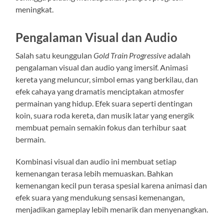
meningkat.
Pengalaman Visual dan Audio
Salah satu keunggulan
Gold Train Progressive
adalah
pengalaman visual dan audio yang imersif. Animasi
kereta yang meluncur, simbol emas yang berkilau, dan
efek cahaya yang dramatis menciptakan atmosfer
permainan yang hidup. Efek suara seperti dentingan
koin, suara roda kereta, dan musik latar yang energik
membuat pemain semakin fokus dan terhibur saat
bermain.
Kombinasi visual dan audio ini membuat setiap
kemenangan terasa lebih memuaskan. Bahkan
kemenangan kecil pun terasa spesial karena animasi dan
efek suara yang mendukung sensasi kemenangan,
menjadikan gameplay lebih menarik dan menyenangkan.