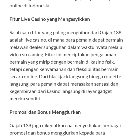
online di Indonesia.
Fitur Live Casino yang Mengasyikkan
Salah satu fitur yang paling menghibur dari Gajah 138
adalah live casino, di mana para pemain dapat bermain
melawan dealer sungguhan dalam waktu nyata melalui
video streaming. Fitur ini menciptakan pengalaman
bermain yang mirip dengan bermain di kasino fisik,
tetapi dengan kenyamanan dan fleksibilitas bermain
secara online. Dari blackjack langsung hingga roulette
langsung, para pemain dapat merasakan sensasi dan
kegembiraan dari kasino langsung di layar gadget
mereka sendiri.
Promosi dan Bonus Menggiurkan
Gajah 138 juga dikenal karena menyediakan berbagai
promosi dan bonus menggiurkan kepada para