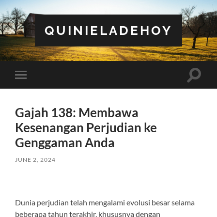
QUINIELADEHOY
Toggle
Toggle
search
mobile
field
menu
Gajah 138: Membawa
Kesenangan Perjudian ke
Genggaman Anda
JUNE 2, 2024
Dunia perjudian telah mengalami evolusi besar selama
beberapa tahun terakhir, khususnya dengan