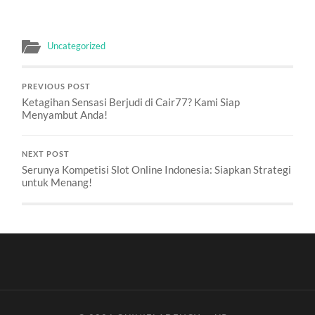
Uncategorized
PREVIOUS POST
Ketagihan Sensasi Berjudi di Cair77? Kami Siap
Menyambut Anda!
NEXT POST
Serunya Kompetisi Slot Online Indonesia: Siapkan Strategi
untuk Menang!